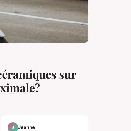
 céramiques sur
aximale?
Jeanne
J