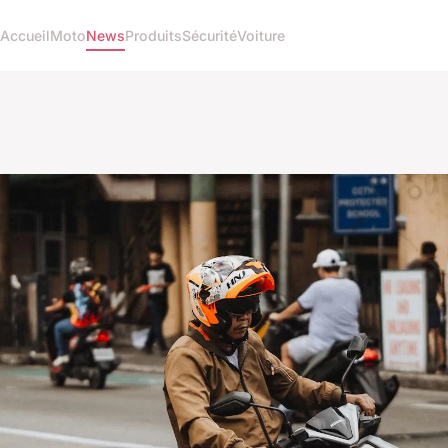
Accueil
Moto
News
Produits
Sécurité
Voiture