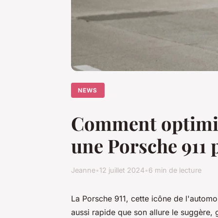
NEWS
Comment optimise
une Porsche 911
Jeanne
•
12 juillet 2024
•
6 min de lecture
La Porsche 911, cette icône de l'automob
aussi rapide que son allure le suggère,