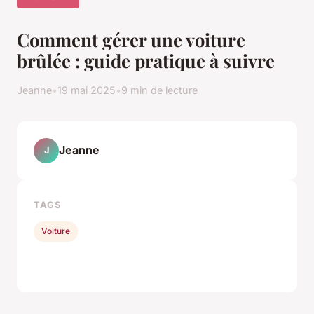
Comment gérer une voiture
brûlée : guide pratique à suivre
Jeanne
•
19 mai 2025
•
9 min de lecture
Jeanne
J
TAGS
Voiture