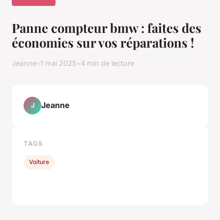
Panne compteur bmw : faites des
économies sur vos réparations !
Jeanne
•
1 mai 2025
•
4 min de lecture
Jeanne
J
TAGS
Voiture